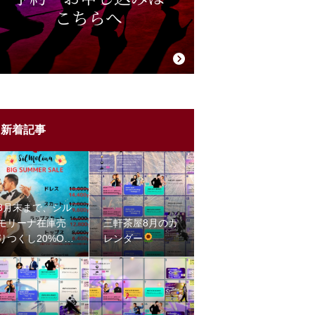
新着記事
8月末まで、シル
モリーナ在庫売
三軒茶屋8月のカ
りつくし20%OF
レンダー
Fセール